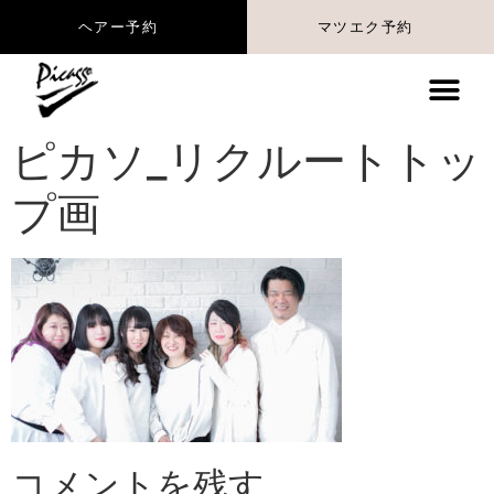
マツエク予約
ヘアー予約
ピカソ_リクルートトッ
プ画
コメントを残す